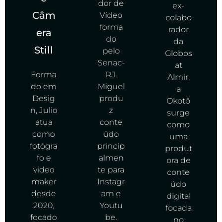
dor de
ex-
Câm
Vídeo
colabo
forma
rador
era
do
da
Still
pelo
Globos
Senac-
at
Forma
RJ.
Almir,
do em
Miguel
a
Desig
produ
Okotô
n, Julio
z
surge
atua
conte
como
como
údo
uma
fotógra
princip
produt
fo e
almen
ora de
video
te para
conte
maker
Instagr
údo
desde
am e
digital
2020,
Youtu
focada
focado
be.
no