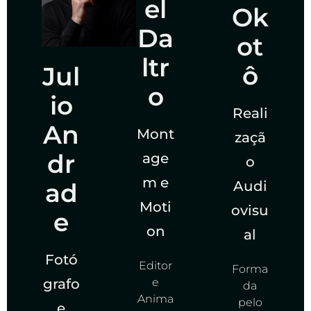
el
Ok
Da
ot
ltr
ô
Jul
o
io
Reali
An
Mont
zaçã
dr
age
o
m e
ad
Audi
Moti
ovisu
e
on
al
Fotó
Editor
Forma
grafo
e
da
Anima
pelo
e