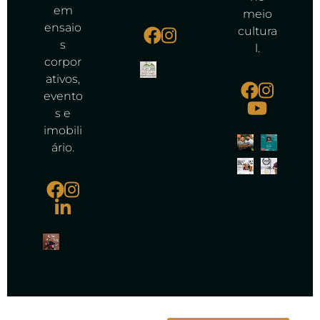
em
meio
ensaio
cultura
s
l.
corpor
ativos,
evento
s e
imobili
ário.